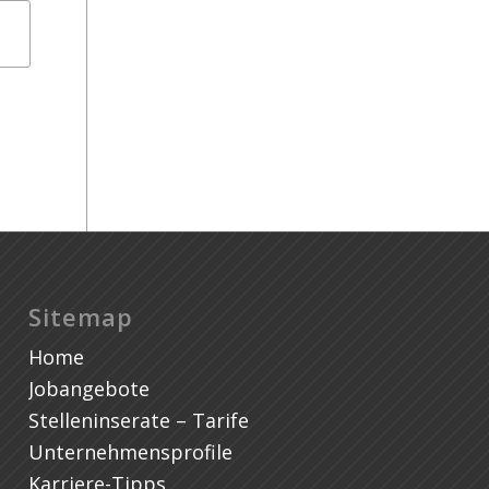
In
Au
Sitemap
Home
Jobangebote
Stelleninserate – Tarife
Unternehmensprofile
Karriere-Tipps