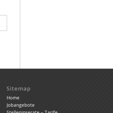
TR
Sitemap
Home
Jobangebote
Stelleninserate – Tarife