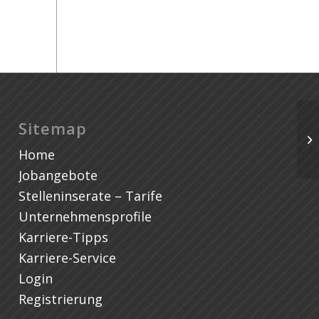
St
Sitemap
Pa
Home
De
Jobangebote
Stelleninserate – Tarife
Unternehmensprofile
Karriere-Tipps
Karriere-Service
Login
Registrierung