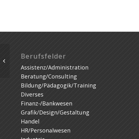
Student Job (f/m/x) – Strategic
Berufsfelder
Partnerships and Ecosystems
Assistenz/Administration
Department-...
Beratung/Consulting
Bildung/Pädagogik/Training
Diverses
Finanz-/Bankwesen
Grafik/Design/Gestaltung
Handel
HR/Personalwesen