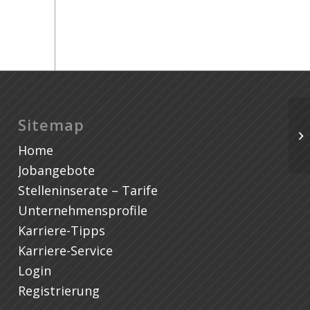
St
Sitemap
Pa
Home
De
Jobangebote
Stelleninserate – Tarife
Unternehmensprofile
Karriere-Tipps
Karriere-Service
Login
Registrierung