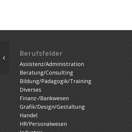
Student Job (f/m/x) – Strategic
Berufsfelder
Partnerships and Ecosystems
Assistenz/Administration
Department-...
Beratung/Consulting
Bildung/Pädagogik/Training
Diverses
Finanz-/Bankwesen
Grafik/Design/Gestaltung
Handel
HR/Personalwesen