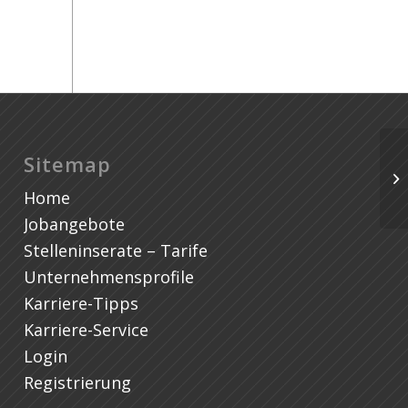
Pr
Sitemap
na
Home
de
Jobangebote
Stelleninserate – Tarife
Unternehmensprofile
Karriere-Tipps
Karriere-Service
Login
Registrierung