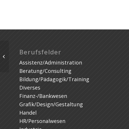
Praktikum im Bereich Simulation
Berufsfelder
nachhaltiger Antriebssysteme mit
Assistenz/Administration
der Möglichkeit...
Beratung/Consulting
Bildung/Pädagogik/Training
Diverses
Finanz-/Bankwesen
Grafik/Design/Gestaltung
Handel
HR/Personalwesen