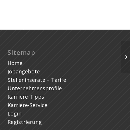
Pr
Sitemap
na
Home
de
Jobangebote
Stelleninserate – Tarife
Unternehmensprofile
Karriere-Tipps
Karriere-Service
Login
Registrierung