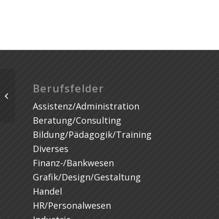
Praktikum im Bereich Simulation
Berufsfelder
nachhaltiger Antriebssysteme mit
Assistenz/Administration
der Möglichkeit...
Beratung/Consulting
Bildung/Pädagogik/Training
Diverses
Finanz-/Bankwesen
Grafik/Design/Gestaltung
Handel
HR/Personalwesen