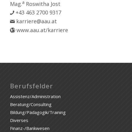
a
Mag.
Roswitha Jost
+43 463 2700 9317
karriere@aau.at
www.aau.at/karriere
Berufsfelder
Assistenz/Administration
Beratung/Consulting
Bildung/Pädagogik/Training
Diverses
Finanz-/Bankwesen