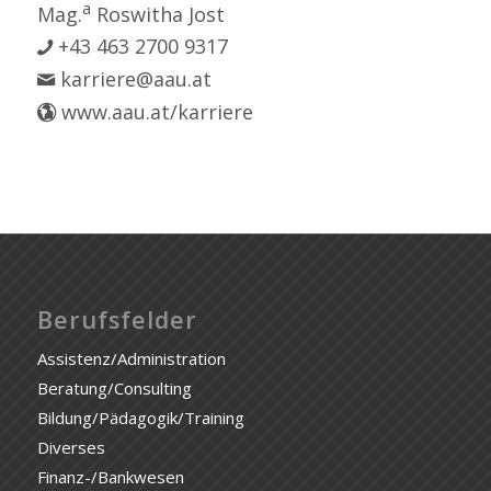
a
Mag.
Roswitha Jost
+43 463 2700 9317
karriere@aau.at
www.aau.at/karriere
Berufsfelder
Assistenz/Administration
Beratung/Consulting
Bildung/Pädagogik/Training
Diverses
Finanz-/Bankwesen