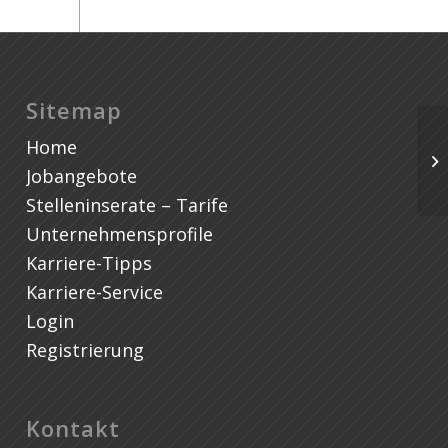
Sitemap
Home
Le
(m
Jobangebote
Stelleninserate – Tarife
Unternehmensprofile
Karriere-Tipps
Karriere-Service
Login
Registrierung
Kontakt