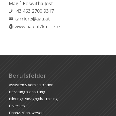
a
Mag.
Roswitha Jost
+43 463 2700 9317
karriere@aau.at
www.aau.at/karriere
Berufsfelder
Assistenz/Administration
Beratung/Consulting
Bildung/Pädagogik/Training
Diverses
Finanz-/Bankwesen