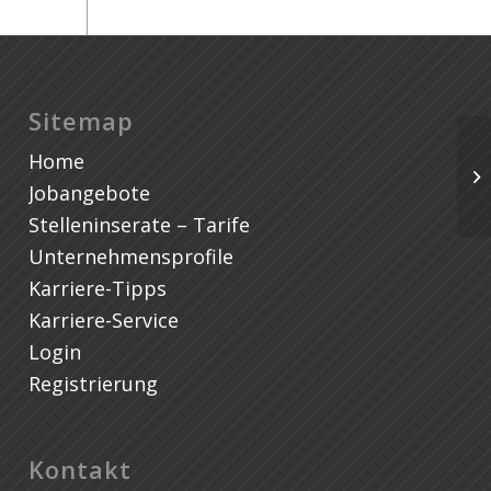
Sitemap
Home
St
Pf
Jobangebote
Stelleninserate – Tarife
Unternehmensprofile
Karriere-Tipps
Karriere-Service
Login
Registrierung
Kontakt