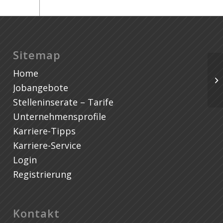
Sitemap
Home
Pr
En
Jobangebote
Stelleninserate – Tarife
Unternehmensprofile
Karriere-Tipps
Karriere-Service
Login
Registrierung
Kontakt