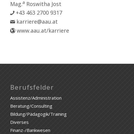
a
Mag.
Roswitha Jost
+43 463 2700 9317
karriere@aau.at
www.aau.at/karriere
Berufsfelder
Assistenz/Administration
Beratung/Consulting
Bildung/Pädagogik/Training
Diverses
Finanz-/Bankwesen