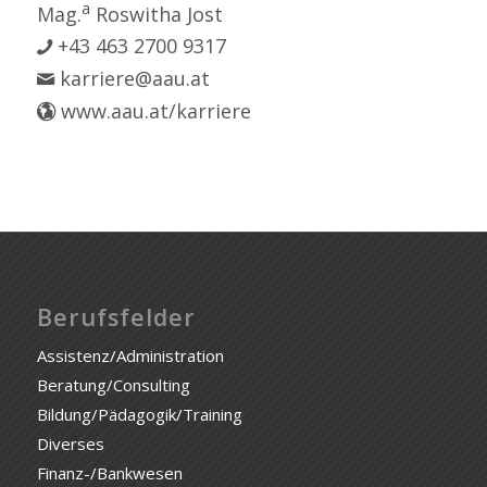
a
Mag.
Roswitha Jost
+43 463 2700 9317
karriere@aau.at
www.aau.at/karriere
Berufsfelder
Assistenz/Administration
Beratung/Consulting
Bildung/Pädagogik/Training
Diverses
Finanz-/Bankwesen