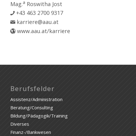
a
Mag.
Roswitha Jost
+43 463 2700 9317
karriere@aau.at
www.aau.at/karriere
Berufsfelder
Assistenz/Administration
Beratung/Consulting
Bildung/Pädagogik/Training
Diverses
Finanz-/Bankwesen