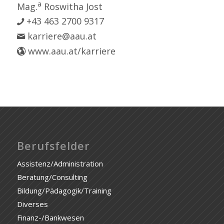
a
Mag.
Roswitha Jost
+43 463 2700 9317
karriere@aau.at
www.aau.at/karriere
Berufsfelder
Assistenz/Administration
Beratung/Consulting
Bildung/Pädagogik/Training
Diverses
Finanz-/Bankwesen