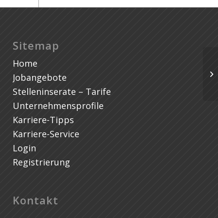
Sitemap
Home
Ph
Jobangebote
Pf
Stelleninserate – Tarife
Unternehmensprofile
Karriere-Tipps
Karriere-Service
Login
Registrierung
Kontakt