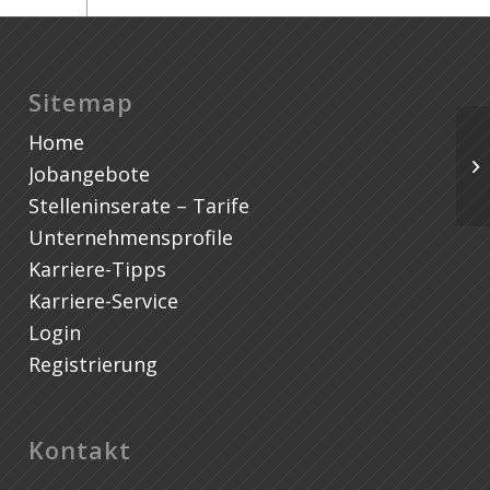
Sitemap
Home
C/
#E
Jobangebote
Sc
Stelleninserate – Tarife
Unternehmensprofile
Karriere-Tipps
Karriere-Service
Login
Registrierung
Kontakt