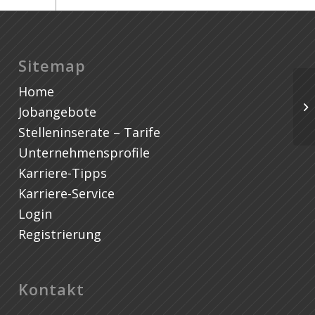
Sitemap
Home
C/
#E
Jobangebote
Sc
Stelleninserate – Tarife
Unternehmensprofile
Karriere-Tipps
Karriere-Service
Login
Registrierung
Kontakt