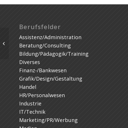
Berufsfelder
Assistenz/Administration
C/C++ Software Entwickler
#Embedded Systems (m/w) –
Beratung/Consulting
Schwerpunkt #Embedded...
Bildung/Pädagogik/Training
Diverses
Finanz-/Bankwesen
Grafik/Design/Gestaltung
Handel
HR/Personalwesen
Industrie
IT/Technik
Marketing/PR/Werbung