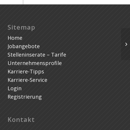
Sitemap
Home
Ko
„Q
Jobangebote
Ma
Stelleninserate – Tarife
Unternehmensprofile
Karriere-Tipps
Karriere-Service
Login
Registrierung
Kontakt