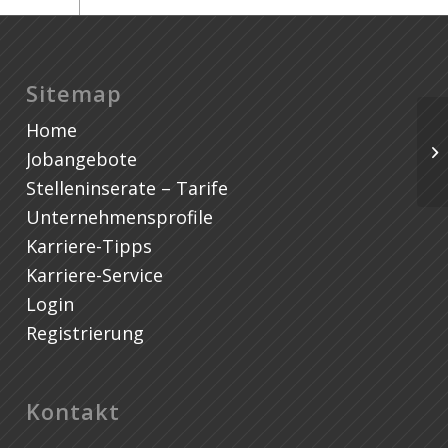
Sitemap
Home
Ge
Jobangebote
Sa
Stelleninserate – Tarife
Unternehmensprofile
Karriere-Tipps
Karriere-Service
Login
Registrierung
Kontakt