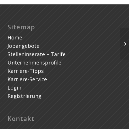
Sitemap
Home
Se
fü
Jobangebote
un
Stelleninserate – Tarife
Unternehmensprofile
Karriere-Tipps
Karriere-Service
Login
Registrierung
Kontakt