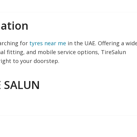
ation
arching for
tyres near me
in the UAE. Offering a wid
al fitting, and mobile service options, TireSalun
 right to your doorstep.
E SALUN