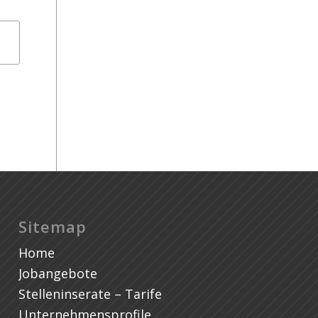
As
Sitemap
Home
Jobangebote
Stelleninserate – Tarife
Unternehmensprofile