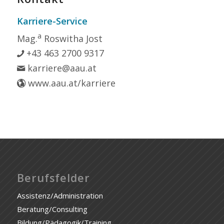
Karriere-Service
a
Mag.
Roswitha Jost
+43 463 2700 9317
karriere@aau.at
www.aau.at/karriere
Berufsfelder
Assistenz/Administration
Beratung/Consulting
Bildung/Pädagogik/Training