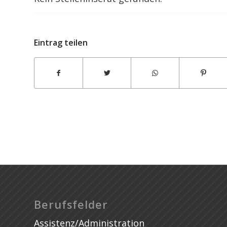
yycpestcontrol
Eintrag teilen
Berufsfelder
Assistenz/Administration