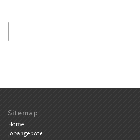
US
Se
Sitemap
Home
Jobangebote