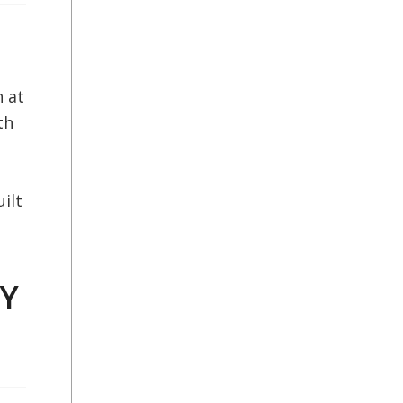
h at
th
ilt
CY