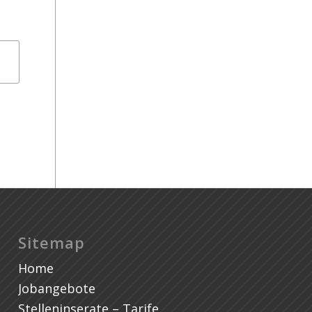
Es
Sitemap
Home
Jobangebote
Stelleninserate – Tarife