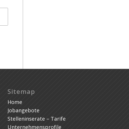
Au
Sitemap
Home
Jobangebote
Stelleninserate – Tarife
Unternehmensprofile