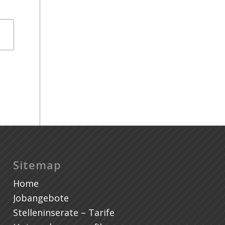
Ch
Sitemap
Home
Jobangebote
Stelleninserate – Tarife