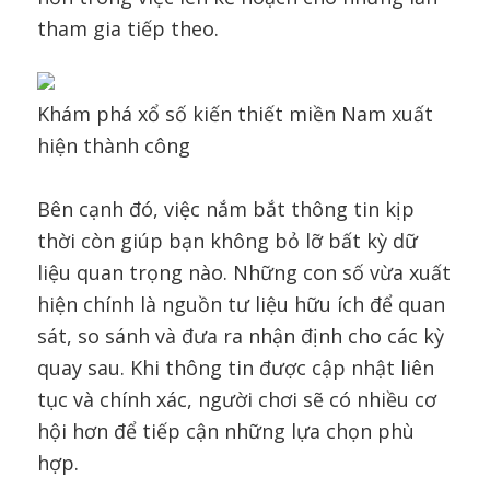
tham gia tiếp theo.
Khám phá xổ số kiến thiết miền Nam xuất
hiện thành công
Bên cạnh đó, việc nắm bắt thông tin kịp
thời còn giúp bạn không bỏ lỡ bất kỳ dữ
liệu quan trọng nào. Những con số vừa xuất
hiện chính là nguồn tư liệu hữu ích để quan
sát, so sánh và đưa ra nhận định cho các kỳ
quay sau. Khi thông tin được cập nhật liên
tục và chính xác, người chơi sẽ có nhiều cơ
hội hơn để tiếp cận những lựa chọn phù
hợp.