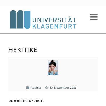
HEKITIKE
—
Austria
13. Dezember 2025
AKTUELLE STELLENINSERATE: