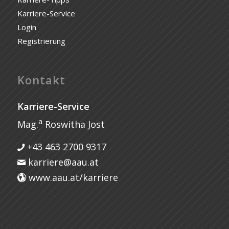
Karriere-Service
Login
Registrierung
Kontakt
Karriere-Service
a
Mag.
Roswitha Jost
+43 463 2700 9317
karriere@aau.at
www.aau.at/karriere