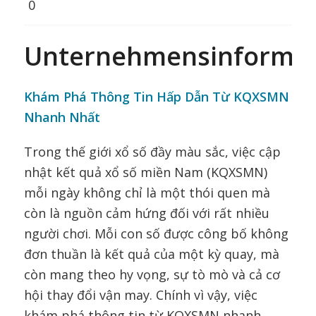
0
Unternehmensinformat
Khám Phá Thông Tin Hấp Dẫn Từ KQXSMN
Nhanh Nhất
Trong thế giới xổ số đầy màu sắc, việc cập
nhật kết quả xổ số miền Nam (KQXSMN)
mỗi ngày không chỉ là một thói quen mà
còn là nguồn cảm hứng đối với rất nhiều
người chơi. Mỗi con số được công bố không
đơn thuần là kết quả của một kỳ quay, mà
còn mang theo hy vọng, sự tò mò và cả cơ
hội thay đổi vận may. Chính vì vậy, việc
khám phá thông tin từ KQXSMN nhanh