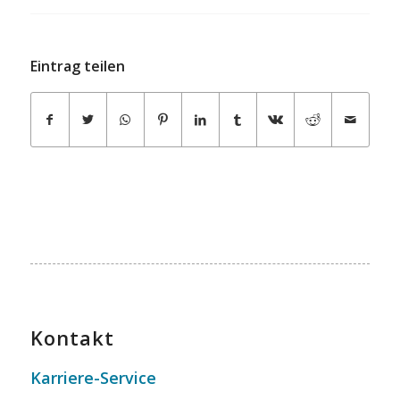
Eintrag teilen
Kontakt
Karriere-Service