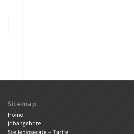
He
Sitemap
Home
Jobangebote
Stelleninserate – Tarife