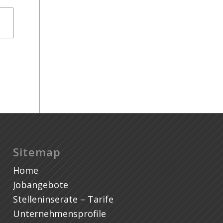
St
Sitemap
Home
Jobangebote
Stelleninserate – Tarife
Unternehmensprofile