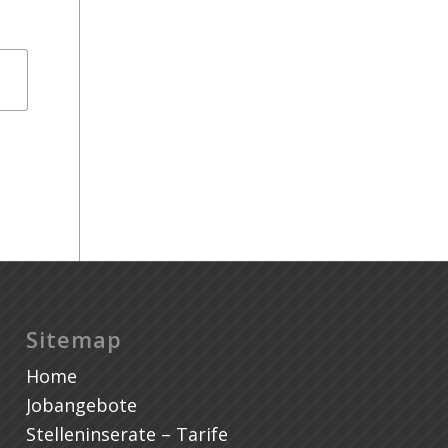
wi
Sitemap
Home
Jobangebote
Stelleninserate – Tarife