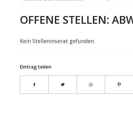
OFFENE STELLEN: AB
Kein Stelleninserat gefunden.
Eintrag teilen
Fleischmann und Petschnig
Dachdeckungs-Gesellschaft m.b.H.